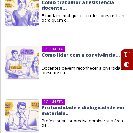
Como trabalhar a resistência
docente...
É fundamental que os professores reflitam
para quem e...
COLUNISTA
Como lidar com a convivência...
Docentes devem reconhecer a diversidade
presente na...
COLUNISTA
Profundidade e dialogicidade em
materiais...
Professor autor precisa dominar sua área
de...