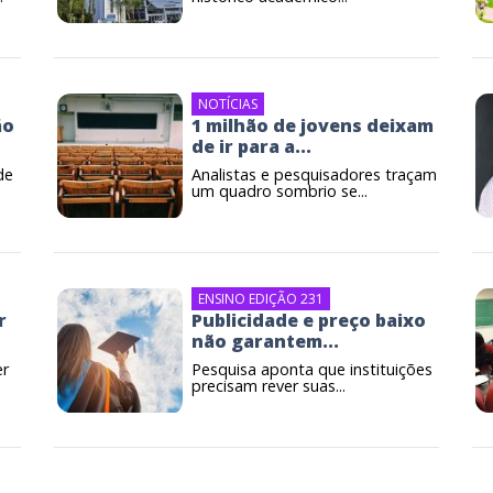
NOTÍCIAS
ão
1 milhão de jovens deixam
de ir para a...
de
Analistas e pesquisadores traçam
um quadro sombrio se...
ENSINO EDIÇÃO 231
r
Publicidade e preço baixo
não garantem...
er
Pesquisa aponta que instituições
precisam rever suas...