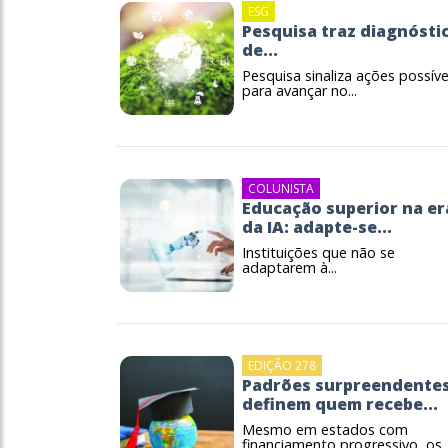
ESG
Pesquisa traz diagnósti
de...
Pesquisa sinaliza ações possíve
para avançar no...
COLUNISTA
Educação superior na er
da IA: adapte-se...
Instituições que não se
adaptarem à...
EDIÇÃO 278
Padrões surpreendente
definem quem recebe...
Mesmo em estados com
financiamento progressivo, os..