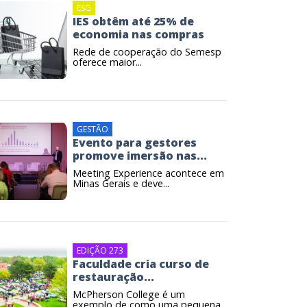
ESG
IES obtêm até 25% de
economia nas compras
Rede de cooperação do Semesp
oferece maior...
GESTÃO
Evento para gestores
promove imersão nas...
Meeting Experience acontece em
Minas Gerais e deve...
EDIÇÃO 273
Faculdade cria curso de
restauração...
McPherson College é um
exemplo de como uma pequena...