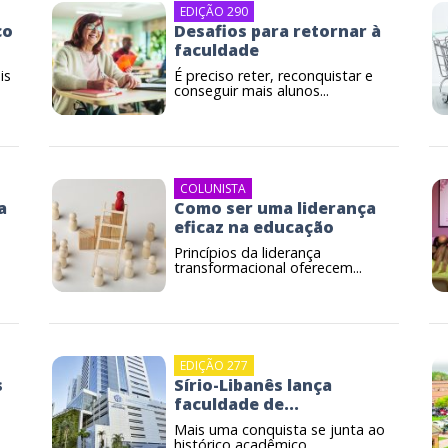
EDIÇÃO 290
co
Desafios para retornar à
faculdade
is
É preciso reter, reconquistar e
conseguir mais alunos...
COLUNISTA
a
Como ser uma liderança
eficaz na educação
Princípios da liderança
transformacional oferecem...
EDIÇÃO 277
s
Sírio-Libanês lança
faculdade de...
Mais uma conquista se junta ao
.
histórico acadêmico...