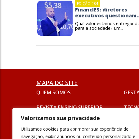
EDIÇÃO 284
FinancIES: diretores
executivos questionam..
Qual valor estamos entregand
para a sociedade? Em...
MAPA DO SITE
QUEM SOMOS
GEST
REVISTA ENSINO SUPERIOR
TECN
ASSINATURA
Valorizamos sua privacidade
SEJA UM ANUNCIANTE
ESG
Utilizamos cookies para aprimorar sua experiência de
FORMAÇÃO
navegação, exibir anúncios ou conteúdo personalizado e
POLÍT