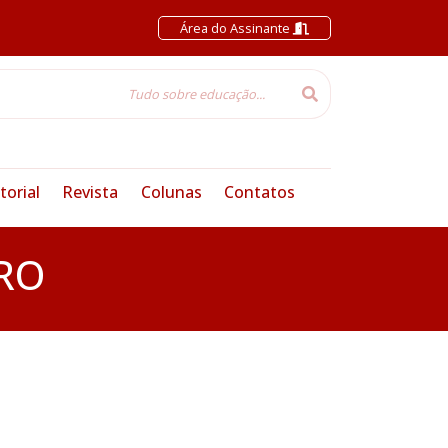
Área do Assinante
torial
Revista
Colunas
Contatos
RO