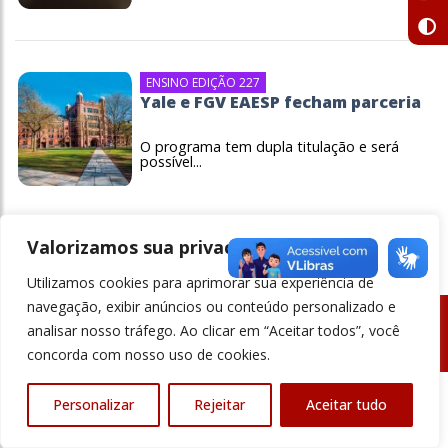
ENSINO EDIÇÃO 227
Yale e FGV EAESP fecham parceria
O programa tem dupla titulação e será
possível...
Valorizamos sua privacidade
Utilizamos cookies para aprimorar sua experiência de
navegação, exibir anúncios ou conteúdo personalizado e
analisar nosso tráfego. Ao clicar em “Aceitar todos”, você
© Revista Ensino Superior - Todos os direitos reservados
concorda com nosso uso de cookies.
Personalizar
Rejeitar
Aceitar tudo