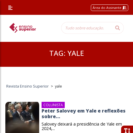
Área do Assinante
TAG:
YALE
Revista Ensino Superior
>
yale
COLUNISTA
Peter Salovey em Yale e reflexões
sobre...
Salovey deixará a presidência de Yale em
2024,...