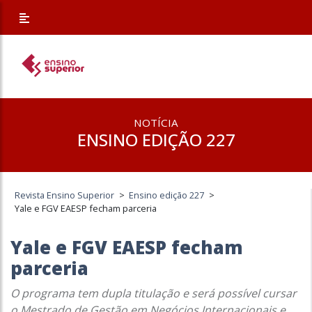
NOTÍCIA
ENSINO EDIÇÃO 227
Revista Ensino Superior
>
Ensino edição 227
>
Yale e FGV EAESP fecham parceria
Yale e FGV EAESP fecham
parceria
O programa tem dupla titulação e será possível cursar
o Mestrado de Gestão em Negócios Internacionais e