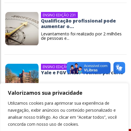
ENSINO EDIÇÃO 231
Qualificação profissional pode
aumentar o...
Levantamento foi realizado por 2 milhões
de pessoas e...
ENSINO EDIÇÃO 227
Yale e FGV EAESP fecham parceria
O programa tem dupla titulação e será
possível...
Valorizamos sua privacidade
Utilizamos cookies para aprimorar sua experiência de
navegação, exibir anúncios ou conteúdo personalizado e
analisar nosso tráfego. Ao clicar em “Aceitar todos”, você
concorda com nosso uso de cookies.