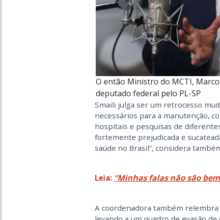
O então Ministro do MCTI, Marcos
deputado federal pelo PL-SP
Smaili julga ser um retrocesso mu
necessários para a manutenção, co
hospitais e pesquisas de diferente
fortemente prejudicada e sucateada
saúde no Brasil”, considera també
“Minhas falas não são bem
Leia:
A coordenadora também relembra qu
levando a um quadro de evasão de e