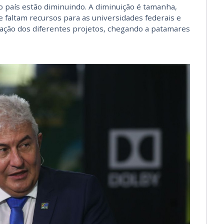
o país estão diminuindo. A diminuição é tamanha,
 faltam recursos para as universidades federais e
ização dos diferentes projetos, chegando a patamares