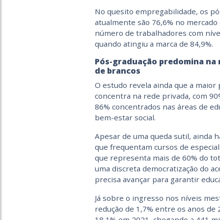
No quesito empregabilidade, os p
atualmente são 76,6% no mercado d
número de trabalhadores com nível
quando atingiu a marca de 84,9%.
Pós-graduação predomina na r
de brancos
O estudo revela ainda que a maior 
concentra na rede privada, com 90%
86% concentrados nas áreas de educ
bem-estar social.
Apesar de uma queda sutil, ainda 
que frequentam cursos de especializ
que representa mais de 60% do tot
uma discreta democratização do ace
precisa avançar para garantir educ
Já sobre o ingresso nos níveis mes
redução de 1,7% entre os anos de 
18,1% em 2021, chegando a 441 mil