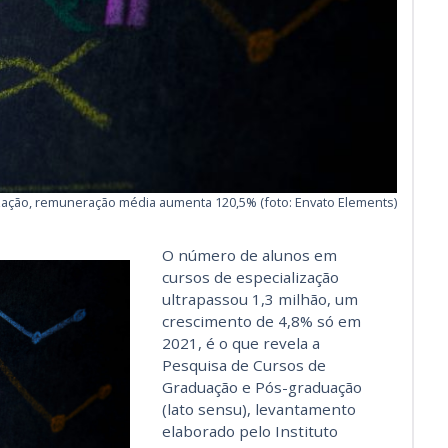
zação, remuneração média aumenta 120,5% (foto: Envato Elements)
O número de alunos em
cursos de especialização
ultrapassou 1,3 milhão, um
crescimento de 4,8% só em
2021, é o que revela a
Pesquisa de Cursos de
Graduação e Pós-graduação
(lato sensu), levantamento
elaborado pelo Instituto