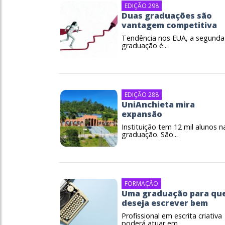
EDIÇÃO 298
Duas graduações são
vantagem competitiva
Tendência nos EUA, a segunda
graduação é...
EDIÇÃO 288
UniAnchieta mira
expansão
Instituição tem 12 mil alunos n
graduação. São...
FORMAÇÃO
Uma graduação para qu
deseja escrever bem
Profissional em escrita criativa
poderá atuar em...