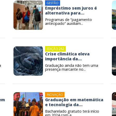
GESTÃO
Empréstimo sem juros é
alternativa para...
Programas de “pagamento
antecipado” auxiliam...
EDIÇÃO 282
Crise climática eleva
importância da...
a
Graduação ainda não tem uma
presença marcante no...
INOVAÇÃO
em
Graduação em matemática
e tecnologia da...
Bacharelado gratuito terá início
em 2024 com a...