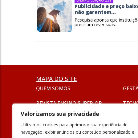
ENSINO EDIÇÃO 231
Publicidade e preço baix
não garantem...
Pesquisa aponta que instituiçõ
precisam rever suas...
MAPA DO SITE
QUEM SOMOS
GEST
REVISTA ENSINO SUPERIOR
TECN
ASSINATURA
Valorizamos sua privacidade
SEJA UM ANUNCIANTE
ESG
Utilizamos cookies para aprimorar sua experiência de
FORMAÇÃO
navegação, exibir anúncios ou conteúdo personalizado e
POLÍT