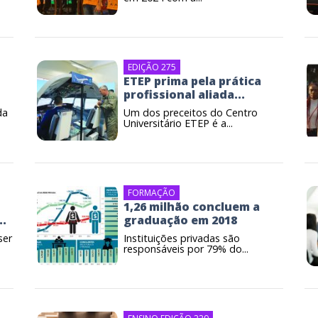
EDIÇÃO 275
ETEP prima pela prática
profissional aliada...
da
Um dos preceitos do Centro
Universitário ETEP é a...
FORMAÇÃO
1,26 milhão concluem a
..
graduação em 2018
ser
Instituições privadas são
responsáveis por 79% do...