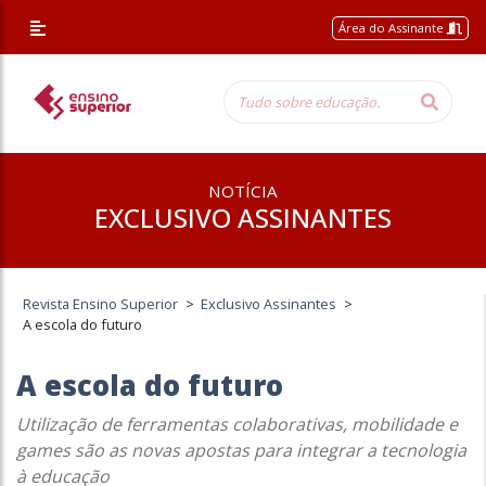
Área do Assinante
NOTÍCIA
EXCLUSIVO ASSINANTES
Revista Ensino Superior
>
Exclusivo Assinantes
>
A escola do futuro
A escola do futuro
Utilização de ferramentas colaborativas, mobilidade e
games são as novas apostas para integrar a tecnologia
à educação