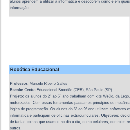
alunos aprendem a utilizar a informática e descobrem como e em quai
informação.
Robótica Educacional
Professor:
Marcelo Ribeiro Salles
Escola:
Centro Educacional Brandão (CEB), São Paulo (SP)
Projeto:
os alunos do 2º ao 5º ano trabalham com kits WeDo, da Leg
motorizados. Com essas ferramentas passamos princípios de mecânica
lógica de programação. Os alunos do 6º ao 9º ano utilizam softwares e
informática e participam de oficinas extracurriculares.
Objetivos:
decidi
de tantas coisas que usamos no dia a dia, como celulares, controles r
outros.