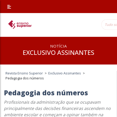
NOTÍCIA
EXCLUSIVO ASSINANTES
Revista Ensino Superior
>
Exclusivo Assinantes
>
Pedagogia dos números
Pedagogia dos números
Profissionais da administração que se ocupavam
principalmente das decisões financeiras ascendem no
ambiente escolar e começam a opinar também na