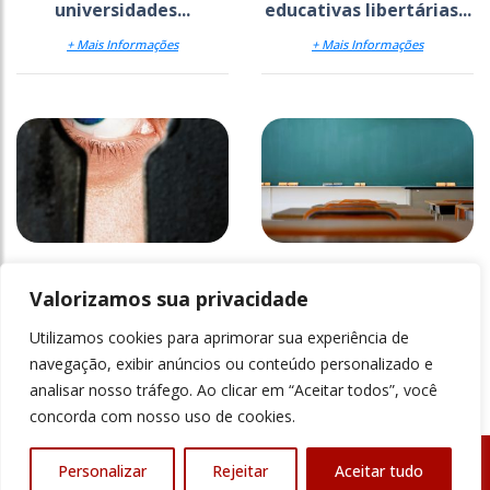
universidades...
educativas libertárias...
+ Mais Informações
+ Mais Informações
O “gerundismo” é fruto
Maria
de influência do inglês?
Valorizamos sua privacidade
Utilizamos cookies para aprimorar sua experiência de
+ Mais Informações
+ Mais Informações
navegação, exibir anúncios ou conteúdo personalizado e
analisar nosso tráfego. Ao clicar em “Aceitar todos”, você
concorda com nosso uso de cookies.
Personalizar
Rejeitar
Aceitar tudo