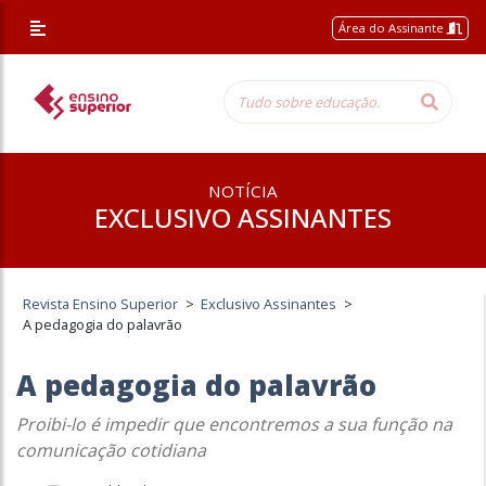
Área do Assinante
NOTÍCIA
EXCLUSIVO ASSINANTES
Revista Ensino Superior
>
Exclusivo Assinantes
>
A pedagogia do palavrão
A pedagogia do palavrão
Proibi-lo é impedir que encontremos a sua função na
comunicação cotidiana