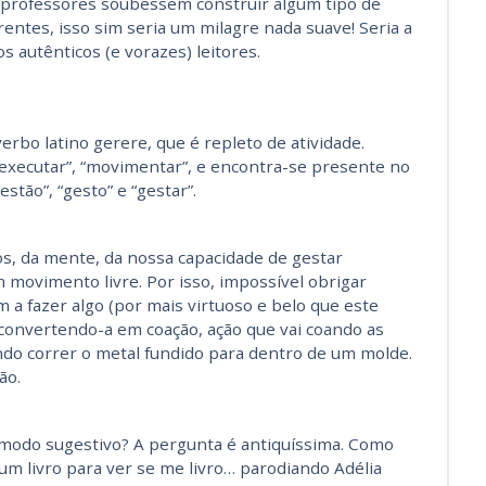
s professores soubessem construir algum tipo de
rentes, isso sim seria um milagre nada suave! Seria a
 autênticos (e vorazes) leitores.
erbo latino gerere, que é repleto de atividade.
, “executar”, “movimentar”, e encontra-se presente no
stão”, “gesto” e “gestar”.
os, da mente, da nossa capacidade de gestar
 movimento livre. Por isso, impossível obrigar
 a fazer algo (por mais virtuoso e belo que este
 convertendo-a em coação, ação que vai coando as
ndo correr o metal fundido para dentro de um molde.
ão.
 modo sugestivo? A pergunta é antiquíssima. Como
o um livro para ver se me livro… parodiando Adélia