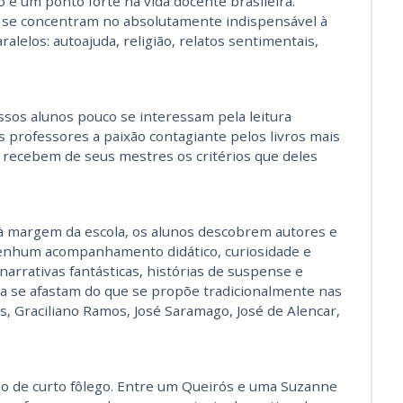
ão é um ponto forte na vida docente brasileira.
 se concentram no absolutamente indispensável à
alelos: autoajuda, religião, relatos sentimentais,
Nossos alunos pouco se interessam pela leitura
 professores a paixão contagiante pelos livros mais
o recebem de seus mestres os critérios que deles
à margem da escola, os alunos descobrem autores e
nenhum acompanhamento didático, curiosidade e
 narrativas fantásticas, histórias de suspense e
a se afastam do que se propõe tradicionalmente nas
s, Graciliano Ramos, José Saramago, José de Alencar,
ão de curto fôlego. Entre um Queirós e uma Suzanne