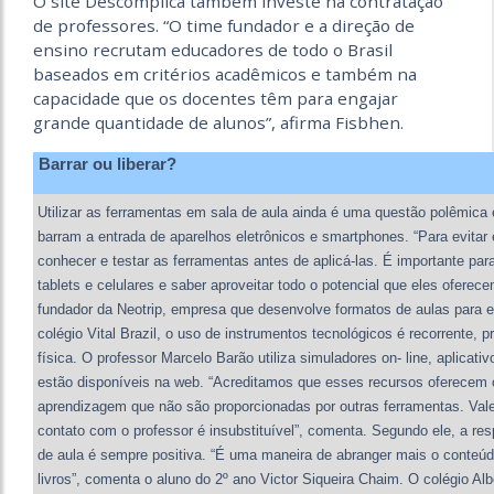
O site Descomplica também investe na contratação
de professores. “O time fundador e a direção de
ensino recrutam educadores de todo o Brasil
baseados em critérios acadêmicos e também na
capacidade que os docentes têm para engajar
grande quantidade de alunos”, afirma Fisbhen.
Barrar ou liberar?
Utilizar as ferramentas em sala de aula ainda é uma questão polêmica 
barram a entrada de aparelhos eletrônicos e smartphones. “Para evitar
conhecer e testar as ferramentas antes de aplicá-las. É importante para
tablets e celulares e saber aproveitar todo o potencial que eles oferec
fundador da Neotrip, empresa que desenvolve formatos de aulas para e
colégio Vital Brazil, o uso de instrumentos tecnológicos é recorrente, 
física. O professor Marcelo Barão utiliza simuladores on- line, aplicati
estão disponíveis na web. “Acreditamos que esses recursos oferecem 
aprendizagem que não são proporcionadas por outras ferramentas. Vale
contato com o professor é insubstituível”, comenta. Segundo ele, a re
de aula é sempre positiva. “É uma maneira de abranger mais o conteú
livros”, comenta o aluno do 2º ano Victor Siqueira Chaim. O colégio Alb