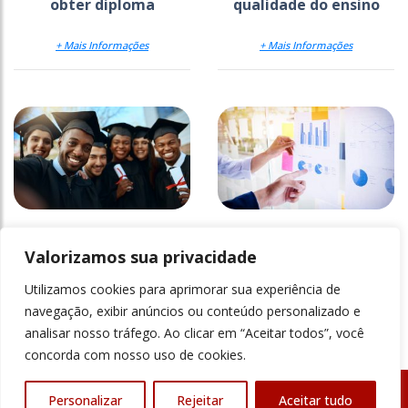
obter diploma
qualidade do ensino
+ Mais Informações
+ Mais Informações
As IES como
Lições do sistema
fornecedoras de
educacional
Valorizamos sua privacidade
produtos-serviços
dinamarquês
Utilizamos cookies para aprimorar sua experiência de
+ Mais Informações
+ Mais Informações
navegação, exibir anúncios ou conteúdo personalizado e
analisar nosso tráfego. Ao clicar em “Aceitar todos”, você
concorda com nosso uso de cookies.
Personalizar
Rejeitar
Aceitar tudo