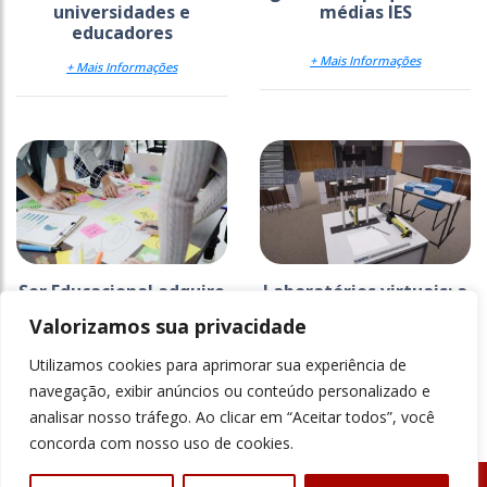
universidades e
médias IES
educadores
+ Mais Informações
+ Mais Informações
Ser Educacional adquire
Laboratórios virtuais: a
startup que atua no
tecnologia que está
Valorizamos sua privacidade
ensino superior
revolucionando o
ensino...
Utilizamos cookies para aprimorar sua experiência de
+ Mais Informações
+ Mais Informações
navegação, exibir anúncios ou conteúdo personalizado e
analisar nosso tráfego. Ao clicar em “Aceitar todos”, você
concorda com nosso uso de cookies.