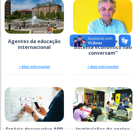
Agentes da educação
“A educação e o
internacional
sistema econômico não
conversam”
+ Mais Informações
+ Mais Informações
Estácio desenvolve APP
Instituições de ensino
especialmente para
dão suporte a