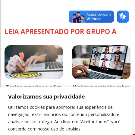
LEIA APRESENTADO POR GRUPO A
‘Ensino superior e o fim
Webinar gratuito sobre
da pandemia: o que
captação e retenção de
Valorizamos sua privacidade
vem pela frente?’ é
alunos durante a...
tema...
Utilizamos cookies para aprimorar sua experiência de
+ Mais Informações
+ Mais Informações
navegação, exibir anúncios ou conteúdo personalizado e
analisar nosso tráfego. Ao clicar em “Aceitar todos”, você
concorda com nosso uso de cookies.