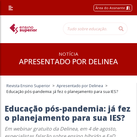
Área do Assinante
NOTÍCIA
APRESENTADO POR DELINEA
Revista Ensino Superior
>
Apresentado por Delinea
>
Educação pós-pandemia: já fez o planejamento para sua IES?
Educação pós-pandemia: já fez
o planejamento para sua IES?
Em webinar gratuito da Delinea, em 4 de agosto,
especialistas falarão sobre ensino híbrido e EaD