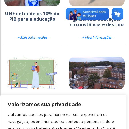
UNE defende os 10% do
Da modéstia à
PIB para a educação
grandeza: educação,
circunstância e destino
+ Mais Informações
+ Mais Informações
Reforço da
Universidades
empregabilidade nas
desmantelam
Valorizamos sua privacidade
licenciaturas
programas de equidade
Utilizamos cookies para aprimorar sua experiência de
+ Mais Informações
+ Mais Informações
navegação, exibir anúncios ou conteúdo personalizado e
analisar nosso tráfego. Ao clicar em “Aceitar todos”, você