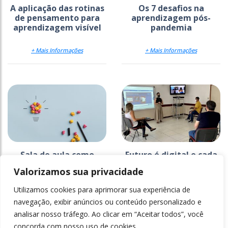
A aplicação das rotinas
Os 7 desafios na
de pensamento para
aprendizagem pós-
aprendizagem visível
pandemia
+ Mais Informações
+ Mais Informações
Sala de aula como
Futuro é digital e cada
ateliê de experiências
vez mais híbrido
Valorizamos sua privacidade
criativas de
aprendizagem
Utilizamos cookies para aprimorar sua experiência de
+ Mais Informações
+ Mais Informações
navegação, exibir anúncios ou conteúdo personalizado e
analisar nosso tráfego. Ao clicar em “Aceitar todos”, você
concorda com nosso uso de cookies.