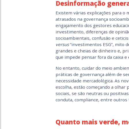
Desinformação genera
Existem várias explicações para o 
atrasados na governança socioamb
engajamento dos gestores educacio
investimento, diferenças de opiniã
socioambientais, confusão e cetici
versus
“investimentos ESG”, mito de
grandes e cheias de dinheiro e, pri
que impede pensar fora da caixa 
No entanto, cuidar do meio ambient
práticas de governança além de se
necessidade mercadológica. As nova
escolha, estão começando a olhar p
sociais, se são neutras ou positiv
conduta, compliance, entre outros
Quanto mais verde, m