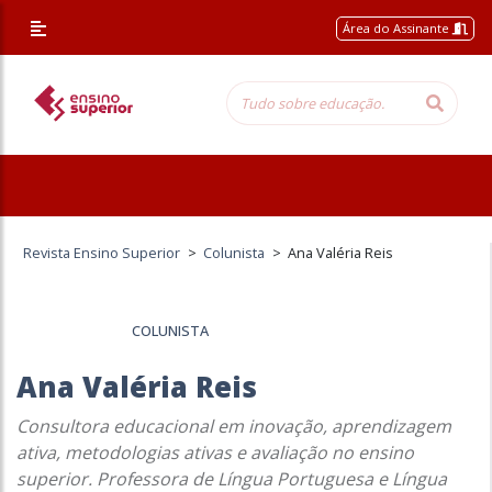
Área do Assinante
Revista Ensino Superior
>
Colunista
>
Ana Valéria Reis
COLUNISTA
Ana Valéria Reis
Consultora educacional em inovação, aprendizagem
ativa, metodologias ativas e avaliação no ensino
superior. Professora de Língua Portuguesa e Língua