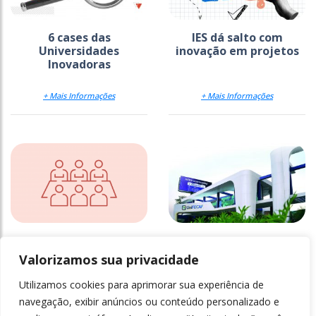
6 cases das
IES dá salto com
Universidades
inovação em projetos
Inovadoras
+ Mais Informações
+ Mais Informações
Como universidades
Olhos para o mercado
brasileiras reinventam
de trabalho na
Valorizamos sua privacidade
a educação
UniFECAF
Utilizamos cookies para aprimorar sua experiência de
+ Mais Informações
+ Mais Informações
navegação, exibir anúncios ou conteúdo personalizado e