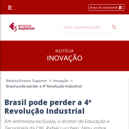
Área do Assinante
NOTÍCIA
INOVAÇÃO
Revista Ensino Superior
>
Inovação
>
Brasil pode perder a 4ª Revolução Industrial
Brasil pode perder a 4ª
Revolução Industrial
Em entrevista exclusiva, o diretor de Educação e
Tecnologia da CNI, Rafael Lucchesi, falou sobre