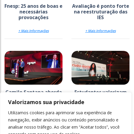
Fnesp: 25 anos de boas e
Avaliação é ponto forte
necessárias
na reestruturação das
provocações
IES
+ Mais Informações
+ Mais Informações
Camilo Santana aborda
Estudantes valorizam
a formação docente na
IES que realiza
Valorizamos sua privacidade
primeira manhã do
parcerias com
Fnesp
empresas
Utilizamos cookies para aprimorar sua experiência de
+ Mais Informações
+ Mais Informações
navegação, exibir anúncios ou conteúdo personalizado e
analisar nosso tráfego. Ao clicar em “Aceitar todos”, você