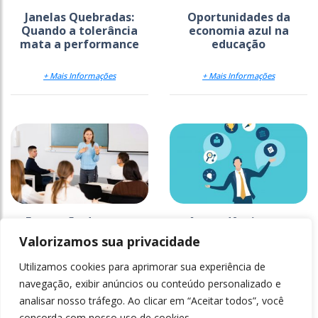
Janelas Quebradas:
Oportunidades da
Quando a tolerância
economia azul na
mata a performance
educação
+ Mais Informações
+ Mais Informações
Formação docente:
As tendências em
Como demonstrar valor
desenvolvimento de
Valorizamos sua privacidade
e impacto institucional
competências
Utilizamos cookies para aprimorar sua experiência de
+ Mais Informações
+ Mais Informações
navegação, exibir anúncios ou conteúdo personalizado e
analisar nosso tráfego. Ao clicar em “Aceitar todos”, você
concorda com nosso uso de cookies.