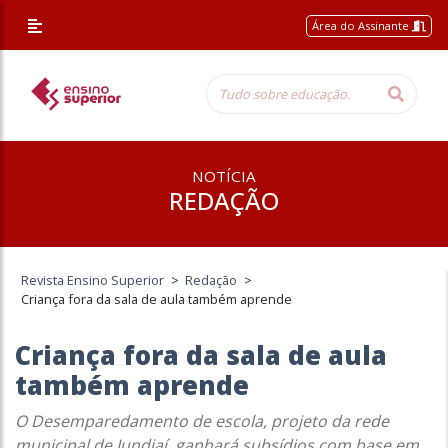
Área do Assinante
NOTÍCIA
REDAÇÃO
Revista Ensino Superior
>
Redação
>
Criança fora da sala de aula também aprende
Criança fora da sala de aula
também aprende
O Desemparedamento de escola, projeto da rede
municipal de Jundiaí, ganhará subsídios com base em