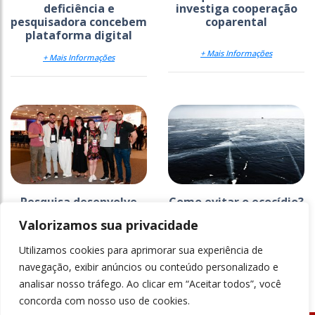
deficiência e
investiga cooperação
pesquisadora concebem
coparental
plataforma digital
+ Mais Informações
+ Mais Informações
Pesquisa desenvolve
Como evitar o ecocídio?
materiais de
Valorizamos sua privacidade
construção civil
antimicrobianos
Utilizamos cookies para aprimorar sua experiência de
+ Mais Informações
+ Mais Informações
navegação, exibir anúncios ou conteúdo personalizado e
analisar nosso tráfego. Ao clicar em “Aceitar todos”, você
concorda com nosso uso de cookies.