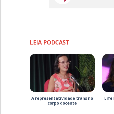
LEIA PODCAST
A representatividade trans no
Life
corpo docente