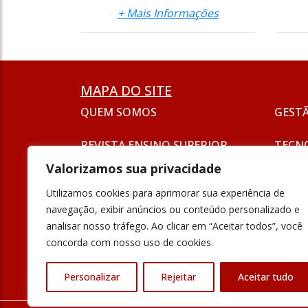
+ Mais Informações
MAPA DO SITE
QUEM SOMOS
GEST
REVISTA ENSINO SUPERIOR
TECN
ASSINATURA
Valorizamos sua privacidade
SEJA UM ANUNCIANTE
ESG
Utilizamos cookies para aprimorar sua experiência de
FORMAÇÃO
navegação, exibir anúncios ou conteúdo personalizado e
POLÍT
analisar nosso tráfego. Ao clicar em “Aceitar todos”, você
INOVAÇÃO
concorda com nosso uso de cookies.
UNIVE
PODCAST
Personalizar
Rejeitar
Aceitar tudo