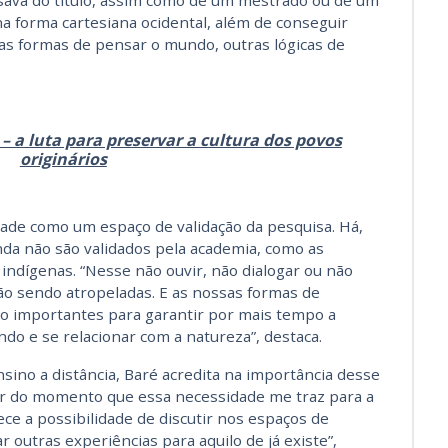
isava do título, assim como de um mestrado ou de um
na forma cartesiana ocidental, além de conseguir
as formas de pensar o mundo, outras lógicas de
– a luta para preservar a cultura dos povos
originários
ade como um espaço de validação da pesquisa. Há,
da não são validados pela academia, como as
 indígenas. “Nesse não ouvir, não dialogar ou não
ão sendo atropeladas. E as nossas formas de
ão importantes para garantir por mais tempo a
o e se relacionar com a natureza”, destaca.
ino a distância, Baré acredita na importância desse
tir do momento que essa necessidade me traz para a
ece a possibilidade de discutir nos espaços de
r outras experiências para aquilo de já existe”,