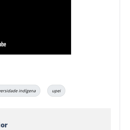
versidade indígena
upei
ior