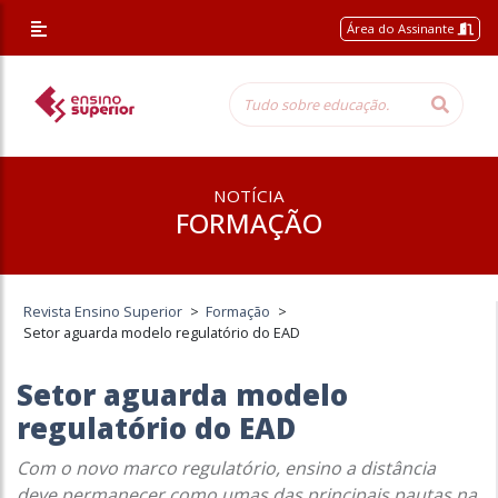
Área do Assinante
NOTÍCIA
FORMAÇÃO
Revista Ensino Superior
>
Formação
>
Setor aguarda modelo regulatório do EAD
Setor aguarda modelo
regulatório do EAD
Com o novo marco regulatório, ensino a distância
deve permanecer como umas das principais pautas na