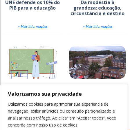
UNE defende os 10% do
Da modéstia à
PIB para a educação
grandeza: educação,
circunstância e destino
+ Mais Informações
+ Mais Informações
Reforço da
Universidades
empregabilidade nas
desmantelam
Valorizamos sua privacidade
licenciaturas
programas de equidade
Utilizamos cookies para aprimorar sua experiência de
+ Mais Informações
+ Mais Informações
navegação, exibir anúncios ou conteúdo personalizado e
analisar nosso tráfego. Ao clicar em “Aceitar todos”, você
concorda com nosso uso de cookies.