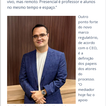
vivo, mas remoto. Presencial é professor e alunos
no mesmo tempo e espaço.”
Outro
ponto forte
do novo
marco
regulatório,
de acordo
com o CEO,
é a
definição
dos papeis
dos atores
do
processo.
“
O
mediador
hoje faz o
apoio