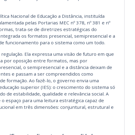
tica Nacional de Educação a Distância, instituída
lamentada pelas Portarias MEC nº 378, nº 381 e nº
rmas, trata-se de diretrizes estratégicas do
ntegrada os formatos presencial, semipresencial e a
a de funcionamento para o sistema como um todo.
a regulação. Ela expressa uma visão de futuro em que
za por oposição entre formatos, mas por
esencial, o semipresencial e a distância deixam de
entes e passam a ser compreendidos como
de formação. Ao fazê-lo, o governo envia uma
educação superior (IES):
o crescimento do sistema só
o de estabilidade, qualidade e relevância social
. A
o espaço para uma leitura estratégica capaz de
ucional em três dimensões: conjuntural, estrutural e