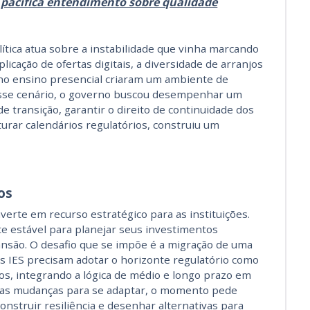
pacifica entendimento sobre qualidade
lítica atua sobre a instabilidade que vinha marcando
licação de ofertas digitais, a diversidade de arranjos
 no ensino presencial criaram um ambiente de
esse cenário, o governo buscou desempenhar um
de transição, garantir o direito de continuidade dos
turar calendários regulatórios, construiu um
.
os
nverte em recurso estratégico para as instituições.
e estável para planejar seus investimentos
ansão. O desafio que se impõe é a migração de uma
As IES precisam adotar o horizonte regulatório como
os, integrando a lógica de médio e longo prazo em
r as mudanças para se adaptar, o momento pede
onstruir resiliência e desenhar alternativas para