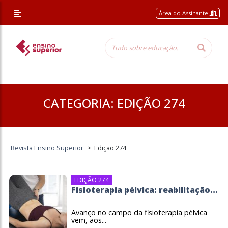
/* Altera a margem superior apenas nessa página */
Área do Assinante
CATEGORIA:
EDIÇÃO 274
Revista Ensino Superior
>
Edição 274
EDIÇÃO 274
Fisioterapia pélvica: reabilitação...
Avanço no campo da fisioterapia pélvica
vem, aos...