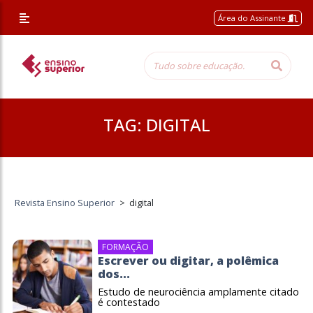
Área do Assinante
TAG:
DIGITAL
Revista Ensino Superior
>
digital
FORMAÇÃO
Escrever ou digitar, a polêmica
dos...
Estudo de neurociência amplamente citado
é contestado