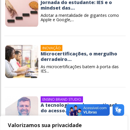
Jornada do estudante: IES e o
mindset das...
Adotar a mentalidade de gigantes como
Apple e Google,...
INOVAÇÃO
Microcertificações, o mergulho
derradeiro...
As microcertificações batem à porta das
IES...
ENSINO BRAND STUDIO
A tecnologia e a democratização
do acesso...
Como o ambiente virtual de aprendizagem
aliado à...
Valorizamos sua privacidade