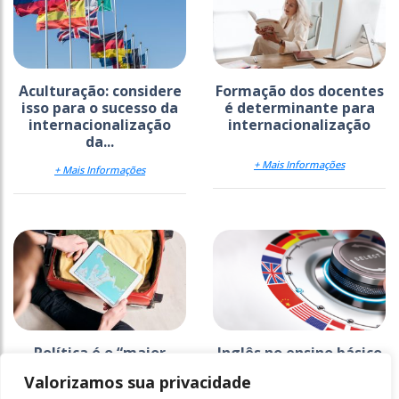
Aculturação: considere
Formação dos docentes
isso para o sucesso da
é determinante para
internacionalização
internacionalização
da...
+ Mais Informações
+ Mais Informações
Política é o “maior
Inglês no ensino básico
obstáculo” para
é base para
Valorizamos sua privacidade
estudantes
internacionalização do