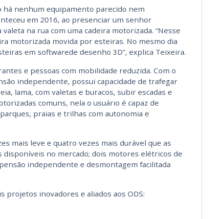
não há nenhum equipamento parecido nem
aconteceu em 2016, ao presenciar um senhor
 valeta na rua com uma cadeira motorizada. “Nesse
eira motorizada movida por esteiras. No mesmo dia
teiras em softwarede desenho 3D”, explica Teixeira.
eirantes e pessoas com mobilidade reduzida. Com o
ensão independente, possui capacidade de trafegar
eia, lama, com valetas e buracos, subir escadas e
otorizadas comuns, nela o usuário é capaz de
 parques, praias e trilhas com autonomia e
ezes mais leve e quatro vezes mais durável que as
s disponíveis no mercado; dois motores elétricos de
spensão independente e desmontagem facilitada
ais projetos inovadores e aliados aos ODS: