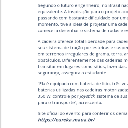
Segundo o futuro engenheiro, no Brasil 
equivalente. A inspiração para o projeto 
passando com bastante dificuldade por uma
momento, tive a ideia de projetar uma cad
comecei a desenhar o sistema de rodas e es
A cadeira oferece total liberdade para cad
seu sistema de tração por esteiras e susp
em terrenos irregulares de grama, terra, ar
obstáculos. Diferentemente das cadeiras m
transitar em lugares como sítios, fazendas,
segurança, assegura o estudante.
“Ela é equipada com bateria de lítio, três v
baterias utilizadas nas cadeiras motorizada
350 W; controle por
joystick
; sistema de su
para o transporte”, acrescenta.
Site oficial do evento para conferir os dem
https://eureka.maua.br/
.