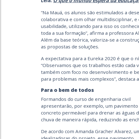
O que o mundo espera da educaçã
Leia:
“Na Mauá, os alunos são estimulados a de
colaborativa e com olhar multidisciplinar, 
usabilidade, utilizando para isso os conhe
toda a sua formação”, afirma a professora 
Além da base teórica, valoriza-se a constru
as propostas de soluções.
A expectativa para a Eureka 2020 é que o n
“Observamos que os trabalhos estão cada ve
também com foco no desenvolvimento e bem
para problemas mais complexos”, destaca a
Para o bem de todos
Formandos do curso de engenharia civil
apresentarão, por exemplo, um pavimento
concreto permeável para drenar as águas 
chuva de maneira rápida, reduzindo as enc
De acordo com Amanda Gracher Alvarez, u
idealizadoras do projeto, esse pavimento