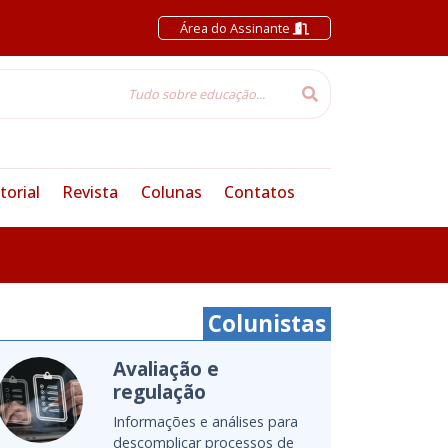
Área do Assinante
torial
Revista
Colunas
Contatos
Colunistas
Cultura Oceânica
Entenda a importância de
levar o oceano para a sala de
aula