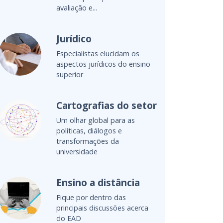
Luiz Cláudio Costa
Membro do Conselho
Internacional do Times Higher
Education e reitor do IESB
Alexandre Gracioso
Especialista e consultor em
ensino superior e gestão
educacional
Ana Valéria Reis
Consultora em inovação,
aprendizagem, metodologias
ativas e avaliação
Previous
Next