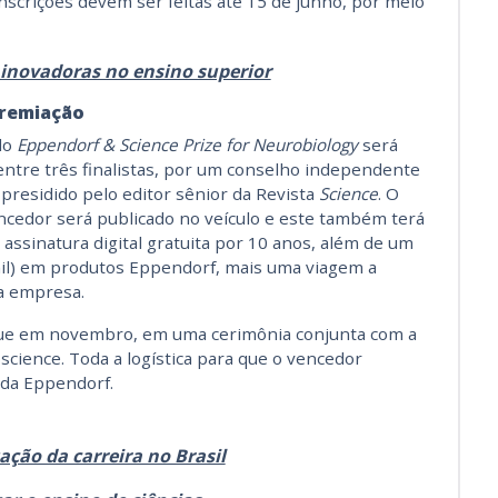
scrições devem ser feitas até 15 de junho, por meio
 inovadoras no ensino superior
premiação
do
Eppendorf & Science Prize for Neurobiology
será
entre três finalistas, por um conselho independente
 presidido pelo editor sênior da Revista
Science
. O
ncedor será publicado no veículo e este também terá
 assinatura digital gratuita por 10 anos, além de um
il) em produtos Eppendorf, mais uma viagem a
a empresa.
ue em novembro, em uma cerimônia conjunta com a
science. Toda a logística para que o vencedor
 da Eppendorf.
zação da carreira no Brasil