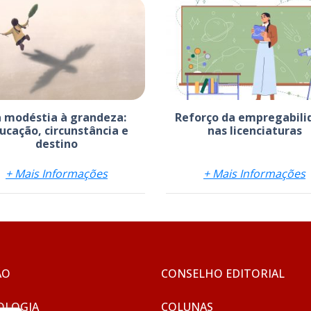
 modéstia à grandeza:
Reforço da empregabili
ucação, circunstância e
nas licenciaturas
destino
+ Mais Informações
+ Mais Informações
ÃO
CONSELHO EDITORIAL
OLOGIA
COLUNAS