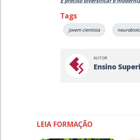
É preciso diversificar e moderni
Tags
jovem cientista
neurobiolo
AUTOR
Ensino Super
LEIA FORMAÇÃO