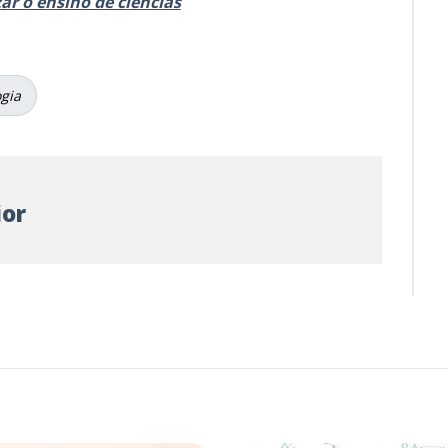
zar o ensino de ciências
gia
ior