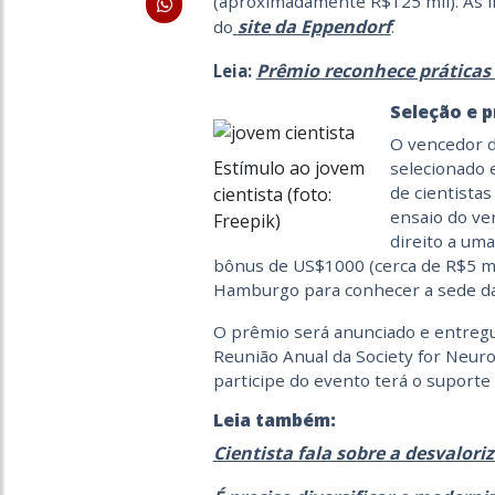
(aproximadamente R$125 mil). As in
site da Eppendorf
do
.
Prêmio reconhece práticas
Leia:
Seleção e 
O vencedor 
Estímulo ao jovem
selecionado 
de cientistas
cientista (foto:
ensaio do ve
Freepik)
direito a uma
bônus de US$1000 (cerca de R$5 m
Hamburgo para conhecer a sede d
O prêmio será anunciado e entreg
Reunião Anual da Society for Neuro
participe do evento terá o suporte
Leia também:
Cientista fala sobre a desvalori