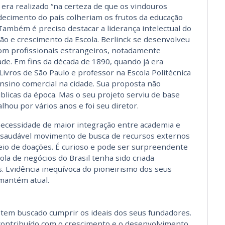
 era realizado “na certeza de que os vindouros
decimento do país colheriam os frutos da educação
 Também é preciso destacar a liderança intelectual do
ção e crescimento da Escola. Berlinck se desenvolveu
om profissionais estrangeiros, notadamente
de. Em fins da década de 1890, quando já era
vros de São Paulo e professor na Escola Politécnica
ensino comercial na cidade. Sua proposta não
licas da época. Mas o seu projeto serviu de base
lhou por vários anos e foi seu diretor.
ecessidade de maior integração entre academia e
saudável movimento de busca de recursos externos
eio de doações. É curioso e pode ser surpreendente
ola de negócios do Brasil tenha sido criada
s. Evidência inequívoca do pioneirismo dos seus
mantém atual.
 tem buscado cumprir os ideais dos seus fundadores.
contribuído com o crescimento e o desenvolvimento