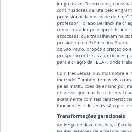
longo prazo. O seu esforço pessoal
continuadores da luta pelo engran
profissional da mocidade de hoje”.
professor Horácio Berlinck na cria
como contador pelo aprendizado c
escoceses, que trabalhavam na cida
presidente do Grêmio dos Guarda-Li
de São Paulo, propôs a criação do 
prosperou entre as autoridades púb
para a criação da FECAP, onde traba
Com frequência, ouvimos sobre a n
mercado. Também temos visto um 
pelas instituições de ensino por m
observar que a mais tradicional esc
exatamente com tais característica
fundadores e de uma visão que se 
Transformações geracionais
Ao longo de doze décadas, a Escola
Muitas gerações de egressos têm 