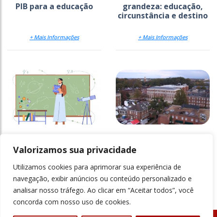
PIB para a educação
grandeza: educação,
circunstância e destino
+ Mais Informações
+ Mais Informações
Reforço da
Universidades
empregabilidade nas
desmantelam
Valorizamos sua privacidade
licenciaturas
programas de equidade
Utilizamos cookies para aprimorar sua experiência de
+ Mais Informações
+ Mais Informações
navegação, exibir anúncios ou conteúdo personalizado e
analisar nosso tráfego. Ao clicar em “Aceitar todos”, você
concorda com nosso uso de cookies.