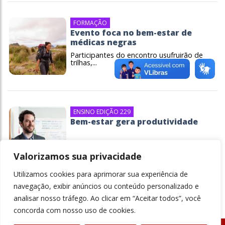
FORMAÇÃO
Evento foca no bem-estar de
médicas negras
Participantes do encontro usufruirão de
trilhas,...
ENSINO EDIÇÃO 229
Bem-estar gera produtividade
Desenvolver habilidades socioemocionais
ajuda os...
Valorizamos sua privacidade
Utilizamos cookies para aprimorar sua experiência de
navegação, exibir anúncios ou conteúdo personalizado e
analisar nosso tráfego. Ao clicar em “Aceitar todos”, você
concorda com nosso uso de cookies.