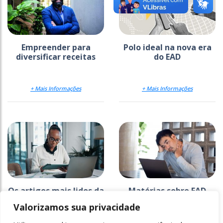
Empreender para
Polo ideal na nova era
diversificar receitas
do EAD
+ Mais Informações
+ Mais Informações
Os artigos mais lidos da
Matérias sobre EAD
Ensino Superior em 2025
lideram ranking de
Valorizamos sua privacidade
mais lidas do ano; veja
lista