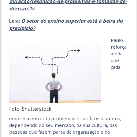
duracao/resolucao-de-problemas-e-tomadas-de-
decisao-1/
.
O setor do ensino superior está à beira do
Leia:
precipício?
Paulo
reforça
ainda
que
cada
Foto: Shutterstock
empresa enfrenta problemas e conflitos distintos,
dependendo do seu mercado, da sua cultura, das
pessoas que fazem parte da organização e do