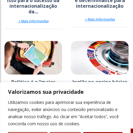
isso para o sucesso da
é determinante para
internacionalização
internacionalização
da...
+ Mais Informações
+ Mais Informações
Política é o “maior
Inglês no ensino básico
obstáculo” para
é base para
Valorizamos sua privacidade
estudantes
internacionalização do
estrangeiros
superior
Utilizamos cookies para aprimorar sua experiência de
+ Mais Informações
+ Mais Informações
navegação, exibir anúncios ou conteúdo personalizado e
analisar nosso tráfego. Ao clicar em “Aceitar todos”, você
concorda com nosso uso de cookies.