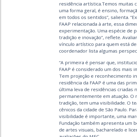
residência artística.Temos muitas
uma forma geral, é ensino, formaçã
em todos os sentidos”, salienta. “Ex
FAAP relacionada à arte, essa dim
experimentação. Uma espécie de pa
tradição e inovação”, reflete. Avali
vínculo artístico para quem está de
coordenador lista algumas perspect
“A primeira é pensar que, instituc
FAAP é considerado um dos mais im
Tem projeção e reconhecimento int
residência da FAAP é uma das prim
última leva de residências criadas 
permanentemente em atuação. O mu
tradição, tem uma visibilidade. O 
cênicos da cidade de São Paulo. Par
visibilidade é importante, uma mar
Fundação também apresenta um bo
de artes visuais, bacharelado e li
avaliações do MEC.