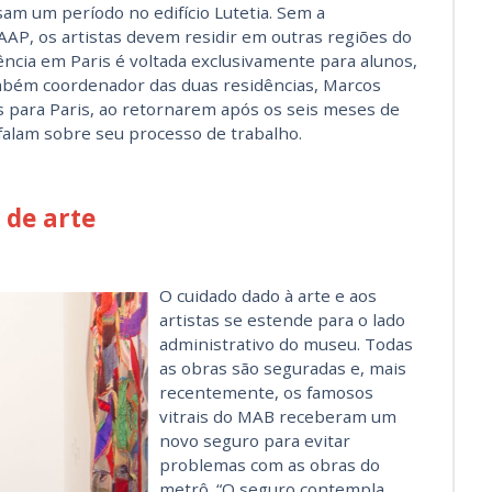
am um período no edifício Lutetia. Sem a
AP, os artistas devem residir em outras regiões do
dência em Paris é voltada exclusivamente para alunos,
mbém coordenador das duas residências, Marcos
os para Paris, ao retornarem após os seis meses de
falam sobre seu processo de trabalho.
 de arte
O cuidado dado à arte e aos
artistas se estende para o lado
administrativo do museu. Todas
as obras são seguradas e, mais
recentemente, os famosos
vitrais do MAB receberam um
novo seguro para evitar
problemas com as obras do
metrô. “O seguro contempla