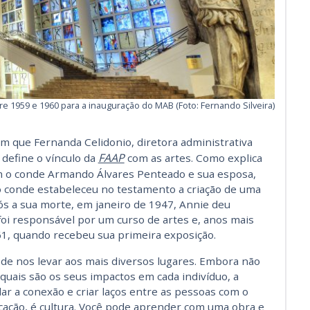
ntre 1959 e 1960 para a inauguração do MAB (Foto: Fernando Silveira)
im que Fernanda Celidonio, diretora administrativa
FAAP
 define o vínculo da
com as artes. Como explica
 o conde Armando Álvares Penteado e sua esposa,
o conde estabeleceu no testamento a criação de uma
ós a sua morte, em janeiro de 1947, Annie deu
 foi responsável por um curso de artes e, anos mais
1, quando recebeu sua primeira exposição.
ode nos levar aos mais diversos lugares. Embora não
quais são os seus impactos em cada indivíduo, a
ar a conexão e criar laços entre as pessoas com o
cação, é cultura. Você pode aprender com uma obra e