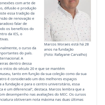
 conexões com arte de
o, difusão e produção
iste essa tradição da
ensão de renovação e
radoxo falar de
ando os benefícios do
ntro da IES, o
ivas.
Marcos Moraes está há 28
ionalmente, o curso da
anos na fundação
portantes do país.
(Foto: Rafayane Carvalho)
ernacional. A
eiras dentro dessa
no início do século 20 e que se mantém
seu, tanto em função da sua coleção como da sua
teatro é considerado um dos melhores espaços
a a fundação e para o centro universitário, essa
ca e um diferencial”, destaca. Marcos lembra que a
m desempenho nas avaliações do MEC. Os cursos
cenciatura obtiveram nota máxima nas duas últimas