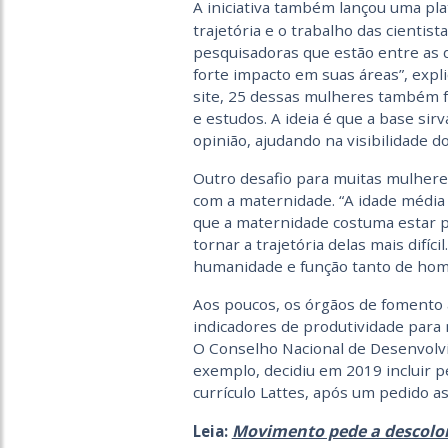
A iniciativa também lançou uma pla
trajetória e o trabalho das cientis
pesquisadoras que estão entre as 
forte impacto em suas áreas”, expli
site, 25 dessas mulheres também f
e estudos. A ideia é que a base si
opinião, ajudando na visibilidade 
Outro desafio para muitas mulheres
com a maternidade. “A idade médi
que a maternidade costuma estar p
tornar a trajetória delas mais difíc
humanidade e função tanto de home
Aos poucos, os órgãos de fomento à
indicadores de produtividade para
O Conselho Nacional de Desenvolvi
exemplo, decidiu em 2019 incluir 
currículo Lattes, após um pedido a
Movimento pede a descolon
Leia: