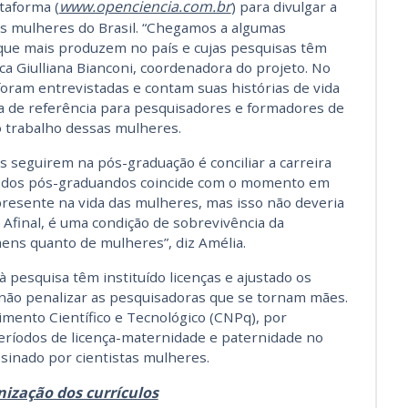
www.openciencia.com.br
taforma (
) para divulgar a
tas mulheres do Brasil. “Chegamos a algumas
que mais produzem no país e cujas pesquisas têm
ca Giulliana Bianconi, coordenadora do projeto. No
oram entrevistadas e contam suas histórias de vida
rva de referência para pesquisadores e formadores de
do trabalho dessas mulheres.
 seguirem na pós-graduação é conciliar a carreira
a dos pós-graduandos coincide com o momento em
resente na vida das mulheres, mas isso não deveria
il. Afinal, é uma condição de sobrevivência da
ns quanto de mulheres”, diz Amélia.
 pesquisa têm instituído licenças e ajustado os
 não penalizar as pesquisadoras que se tornam mães.
mento Científico e Tecnológico (CNPq), por
períodos de licença-maternidade e paternidade no
ssinado por cientistas mulheres.
ização dos currículos