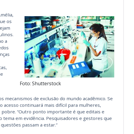
mélia,
que os
sejam
linos.
mo a
edos
anças
s
tas,
de
Foto: Shutterstock
ar os mecanismos de exclusão do mundo acadêmico. Se
 o acesso continuará mais difícil para mulheres,
 pobre. “Outro ponto importante é que editais e
 o tema em evidência. Pesquisadores e gestores que
 questões passam a estar.”