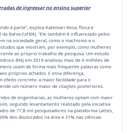
radas de ingressar no ensino superior
do à parte”, explica Katemari Rosa, física e
 da Bahia (UFBA). “Ele também é influenciado pelos
em na sociedade geral, como o machismo e o
 estudos que mostram, por exemplo, como mulheres
rente ao próprio trabalho de pesquisa. Um estudo
britânico BMJ em 2019 analisou mais de 6 milhões de
homens usam de forma mais frequente palavras como
 aos próprios achados. E essa diferença,
efeito concreto: a maior facilidade para o
e rende um número maior de citações posteriores.
andos de engenharias, as mulheres optam com maior
sim, segundo levantamento realizado pela iniciativa
ados de 77,8 mil pesquisadores na plataforma Lattes,
6% dos doutorados na área e 31% nas ciências