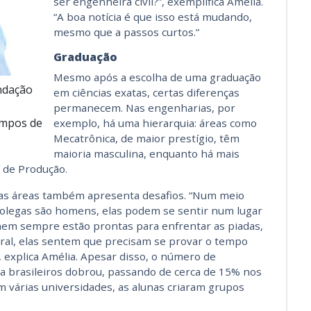
ser engenheira civil?”, exemplifica Amélia.
“A boa notícia é que isso está mudando,
mesmo que a passos curtos.”
Graduação
Mesmo após a escolha de uma graduação
ndação
em ciências exatas, certas diferenças
permanecem. Nas engenharias, por
ampos de
exemplo, há uma hierarquia: áreas como
Mecatrônica, de maior prestígio, têm
maioria masculina, enquanto há mais
 de Produção.
as áreas também apresenta desafios. “Num meio
colegas são homens, elas podem se sentir num lugar
 nem sempre estão prontas para enfrentar as piadas,
eral, elas sentem que precisam se provar o tempo
, explica Amélia. Apesar disso, o número de
 brasileiros dobrou, passando de cerca de 15% nos
 várias universidades, as alunas criaram grupos